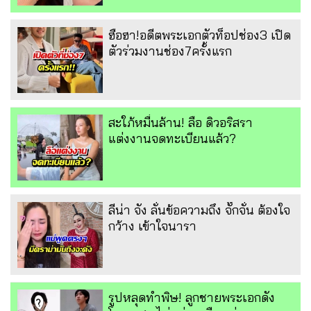
ฮือฮา!อดีตพระเอกตัวท็อปช่อง3 เปิด
ตัวร่วมงานช่อง7ครั้งแรก
สะใภ้หมื่นล้าน! ลือ ดิวอริสรา
แต่งงานจดทะเบียนแล้ว?
ลีน่า จัง ลั่นข้อความถึง จั๊กจั่น ต้องใจ
กว้าง เข้าใจนารา
รูปหลุดทำพิษ! ลูกชายพระเอกดัง