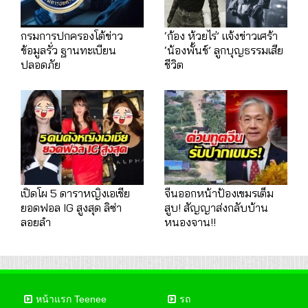
กรมการปกครองโต้ข่าว
‘ก้อง ห้วยไร่’ แจ้งข่าวเศร้า
ข้อมูลรั่ว ฐานทะเบียน
‘น้องพั้นช์’ ลูกบุญธรรมเสีย
ปลอดภัย
ชีวิต
เปิดโผ 5 ดาราหญิงเอเชีย
จีนออกหน้าป้องเขมรเต็ม
ยอดฟอล IG สูงสุด ลิซ่า
สูบ! สัญญาส่งกลับบ้าน
ลอยลำ
หนองจาน!!
หน้าแรก Teenee
รถ