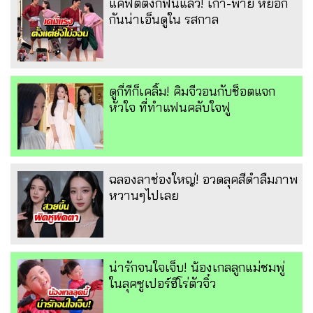
แค่ฟิตติ้งก็ฟินแล้ว! เก้า-พาย หยอก
กันน่าเอ็นดูใน รสกาล
ดูกี่ทีก็เคลิ้ม! คิมจีวอนกับช็อตแจก
หัวใจ ที่ทำแฟนคลับใจฟู
ฉลองลาช่องใหญ่! อวดลุคสีดำลืมภาพ
หวานๆไปเลย
น่ารักจนใจเจ็บ! น้องเกลลูกแม่ชมพู่
ในลุคซูเปอร์ฮีโร่ตัวจิ๋ว