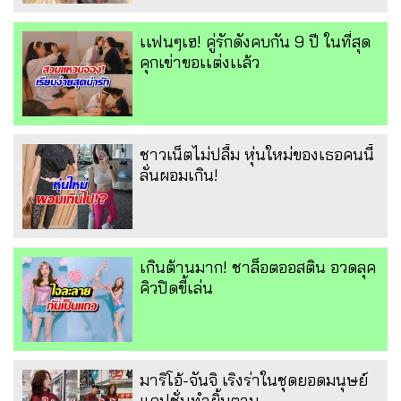
เเฟนๆเฮ! คู่รักดังคบกัน 9 ปี ในที่สุด
คุกเข่าขอเเต่งเเล้ว
ชาวเน็ตไม่ปลื้ม หุ่นใหม่ของเธอคนนี้
ลั่นผอมเกิน!
เกินต้านมาก! ชาล็อตออสติน อวดลุค
คิวปิดขี้เล่น
มาริโอ้-จันจิ เริงร่าในชุดยอดมนุษย์
แคปชั่นทำยิ้มตาม