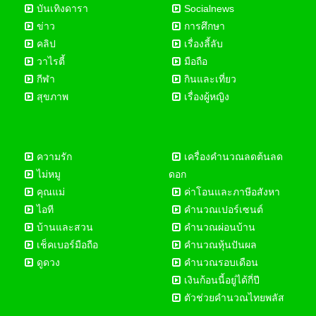
บันเทิงดารา
Socialnews
ข่าว
การศึกษา
คลิป
เรื่องลี้ลับ
วาไรตี้
มือถือ
กีฬา
กินและเที่ยว
สุขภาพ
เรื่องผู้หญิง
ความรัก
เครื่องคำนวณลดต้นลด
ไม่หมู
ดอก
คุณแม่
ค่าโอนและภาษีอสังหา
ไอที
คำนวณเปอร์เซนต์
บ้านและสวน
คำนวณผ่อนบ้าน
เช็คเบอร์มือถือ
คำนวณหุ้นปันผล
ดูดวง
คำนวณรอบเดือน
เงินก้อนนี้อยู่ได้กี่ปี
ตัวช่วยคำนวณไทยพลัส