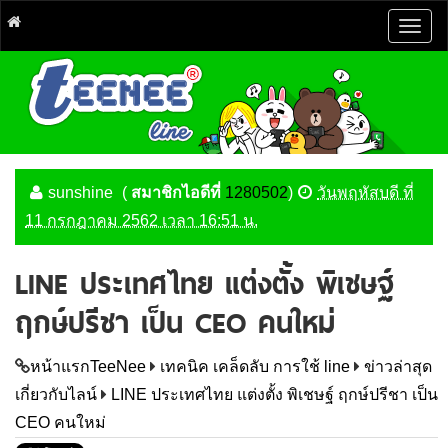
Togg
navig
sunshine
(
สมาชิกไอดีที่
1280502
)
วันพฤหัสบดี ที่
11 กรกฎาคม 2562 เวลา 16:51 น.
LINE ประเทศไทย แต่งตั้ง พิเชษฐ์
ฤกษ์ปรีชา เป็น CEO คนใหม่
หน้าแรกTeeNee
เทคนิค เคล็ดลับ การใช้ line
ข่าวล่าสุด
เกี่ยวกับไลน์
LINE ประเทศไทย แต่งตั้ง พิเชษฐ์ ฤกษ์ปรีชา เป็น
CEO คนใหม่