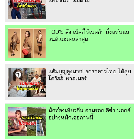
TOD’S ดึง เบ็คกี้ รีเบคก้า นั่งแท่นแบ
รนด์แอมคนล่าสุด
แต้มบุญสูงมาก! ดาราสาวไทย ได้คุย
โควิลล์-พาลเมอร์
นักท่องเที่ยวจีน ตามรอย ลิซ่า นอยด์
อย่างหนักเจอภาพนี้!