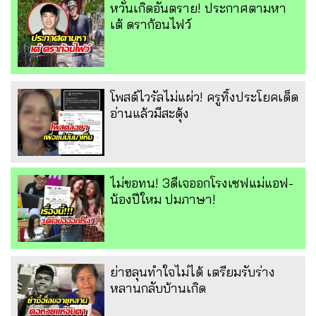
หวั่นเกิดอันตราย! ประกาศตามหา
เต้ ดราก้อนไฟว์
โพสต์ไวรัลไม่แผ่ว! ครูทิ้งประโยคเด็ด
อ่านแล้วมีสะดุ้ง
ไม่ขอทน! 3ดีเจออกโรงเซฟแม่แอฟ-
น้องปีใหม ปมภาษา!
ย่าฮลุนทำใจไม่ได้ เตรียมรับร่าง
หลานกลับบ้านเกิด