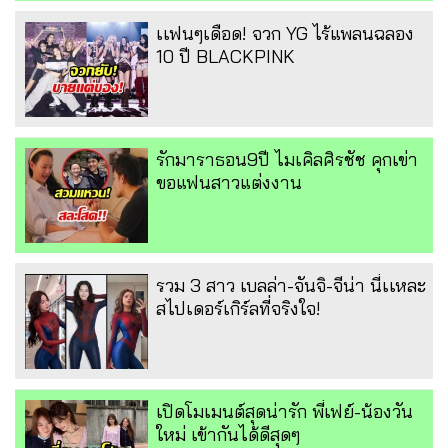
เเฟนๆเดือด! จวก YG ไร้แพลนฉลอง
10 ปี BLACKPINK
รักมาราธอน9ปี ไมเคิลศิรชัช คุกเข่า
ขอแฟนสาวแต่งงาน
รวม 3 สาว เบลล่า-จันจิ-จีน่า นี่เเหละ
สไปเดอร์เกิร์ลที่จริงใจ!
เปิดโมเมนต์สุดน่ารัก พี่เฟย์-น้องวัน
ใหม่ เข้ากันได้ดีสุดๆ