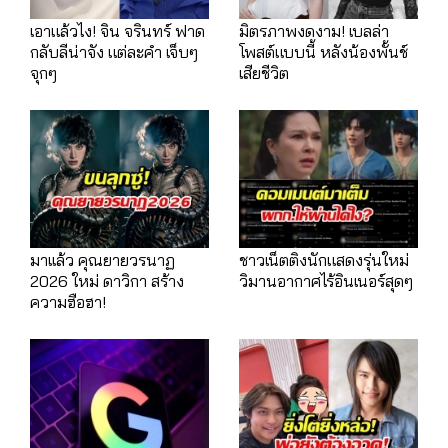
เอาแล้วไง! จิน จรินทร์ ฟาด
มิตรภาพงดงาม! เบลล่า
กลับลีน่าจัง แต่ละคำ เจ็บๆ
โพสต์แบบนี้ หลังน้องพั้นช์
จุกๆ
เสียชีวิต
มาเเล้ว คุณยายวรนาฏ
ชาวเน็ตติงนักแสดงรุ่นใหม่
2026 ใหม่ ดาวิกา สร้าง
วิมานอากาศไร้อินเนอร์สุดๆ
ความฮือฮา!