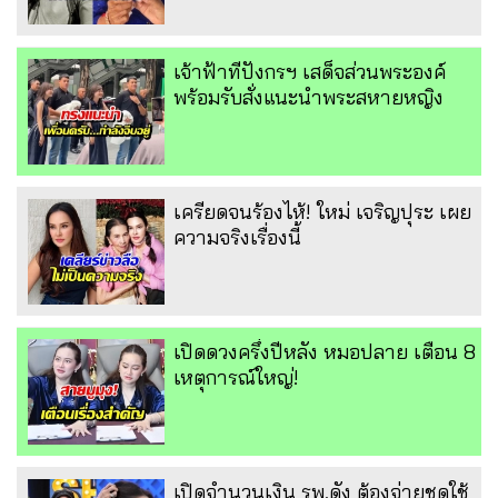
เจ้าฟ้าทีปังกรฯ เสด็จส่วนพระองค์
พร้อมรับสั่งแนะนำพระสหายหญิง
เครียดจนร้องไห้! ใหม่ เจริญปุระ เผย
ความจริงเรื่องนี้
เปิดดวงครึ่งปีหลัง หมอปลาย เตือน 8
เหตุการณ์ใหญ่!
เปิดจำนวนเงิน รพ.ดัง ต้องจ่ายชดใช้