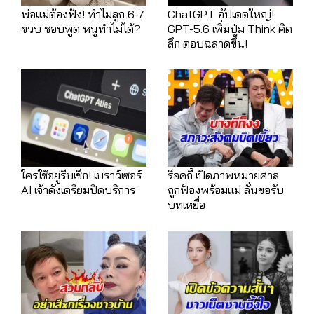
พ่อแม่ต้องฟัง! ทำไมลูก 6-7
ChatGPT อัปเดตใหญ่!
ขวบ ชอบพูด หนูทำไม่ได้?
GPT-5.6 เพิ่มปุ่ม Think คิด
ลึก ตอบฉลาดขึ้น!
ใครใช้อยู่รีบเช็ก! เบราว์เซอร์
ร็อคกี้ เปิดภาพหมายศาล
AI เจ้าดังเตรียมปิดบริการ
ถูกฟ้องพร้อมแม่ ลั่นขอรับ
บทเหยื่อ