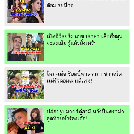
ต้อม รชนีกร
เปิดชีวิตจริง นาซาตาลา เด็กที่ฮลุน
จะส่งเสีย รู้แล้วยิ่งเศร้า
ใหม่-เต๋อ ช็อตนี้พาดราม่า ชาวเน็ต
เเห่รัวคอมเมนต์เเรง!
ปล่อยรูปมายด์คู่สามี หวังปั่นดราม่า
สุดท้ายทัวร์ลงเก้อ!