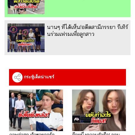
นานๆ ทีได้เห็น!อดีตสามีภรรยา รีเทิร์
นร่วมเฟรมเพื่อลูกสาว
กระทู้เด็ดน่าแชร์
ภาพล่าสุด เจ้าชายจอร์จ
อีกหนึ่งความสำเร็จ! ออม