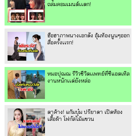
ถล่มคอมเมนต์เเตก!
ฮือฮาภาพนางเอกดัง อุ้มท้องนูนๆออก
สื่อครั้งเเรก!
หมอปุณณ รีวิวชีวิตเเพทย์ที่ซีแอตเทิล
งานหนักเเต่ยังหล่อ
ตาค้าง! แก้มบุ๋ม ปรียาดา เปิดห้อง
เสื้อผ้า โฟกัสไม้แขวน