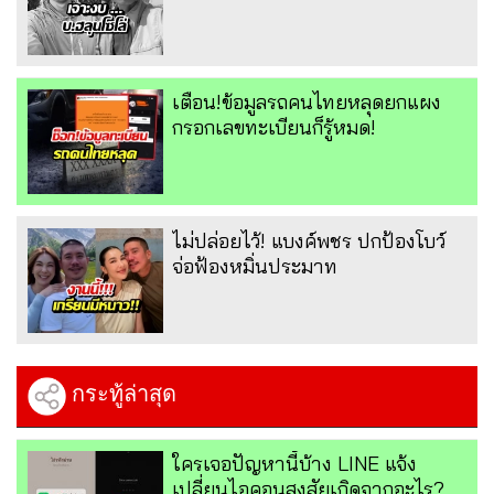
เตือน!ข้อมูลรถคนไทยหลุดยกแผง
กรอกเลขทะเบียนก็รู้หมด!
ไม่ปล่อยไว้! แบงค์พชร ปกป้องโบว์
จ่อฟ้องหมิ่นประมาท
กระทู้ล่าสุด
ใครเจอปัญหานี้บ้าง LINE แจ้ง
เปลี่ยนไอคอนสงสัยเกิดจากอะไร?