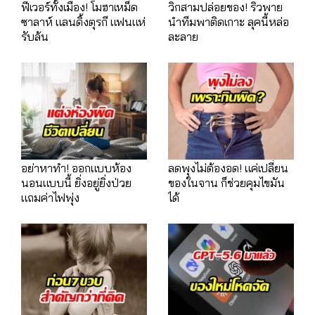
ฟีเวอร์ทั้งเมือง! โมฮาเหม็ด
วิกสามปล่อยของ! ริวพาย
ซาลาห์ แลนดิ้งตุรกี แฟนแห่
นำทีมพาติดเกาะ ลุคนี้หล่อ
รับล้น
ละลาย
อย่าหาทำ! ออกแบบห้อง
ลดพุงไม่ต้องอด! แค่เปลี่ยน
นอนแบบนี้ ยิ่งอยู่ยิ่งป่วย
ของในจาน ก็ช่วยคุมไขมัน
แถมค่าไฟพุ่ง
ได้