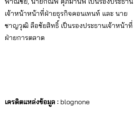
พาณิชย์, นายกณพ ศุภมานพ เป็นรองประธาน
เจ้าหน้าหน้าที่ฝ่ายธุรกิจคอนเทนท์ และ นาย
ชาญวุฒิ ลือชัยสิทธิ์ เป็นรองประธานเจ้าหน้าที่
ฝ่ายการตลาด
เครดิตแหล่งข้อมูล :
blognone