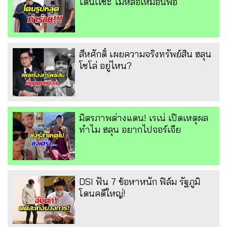
โดนเเซะ ไม่หล่อเหมือนพ่อ
สีหศักดิ์ เผยความจริงทรัพย์สิน ฮลุน
โซโล่ อยู่ไหน?
มิตรภาพต่างแดน! เรเน่ เปิดเหตุผล
ทำไม ฮลุน อยากไปจอร์เจีย
DSI ฟัน 7 ข้อหาหนัก ฟิล์ม รัฐภูมิ
โดนคดีใหญ่!