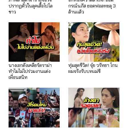
ปรากฏตัวในลุคเสื้อโปโล
กรณ์นภัส ยอดฟอลทะลุ 3
ขาว
ล้านแล้ว
นางเอกดังเคลียร์ดราม่า
ทุ่มสุดชีวิต! จุ๋ย วรัทยา โกน
ทำไมไม่ไปร่วมงานเเต่ง
ผมจริงรับบทแม่ชี
เพื่อนสนิท